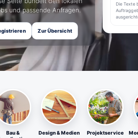
ese Seite bündelt den lokalen
Die Texte 
jobs und passende Anfragen.
Auftraggeb
ausgericht
gistrieren
Zur Übersicht
Bau &
Design & Medien
Projektservice
Mon