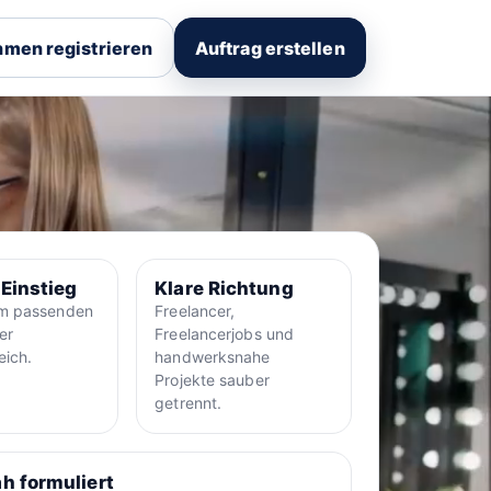
men registrieren
Auftrag erstellen
 Einstieg
Klare Richtung
um passenden
Freelancer,
er
Freelancerjobs und
eich.
handwerksnahe
Projekte sauber
getrennt.
h formuliert