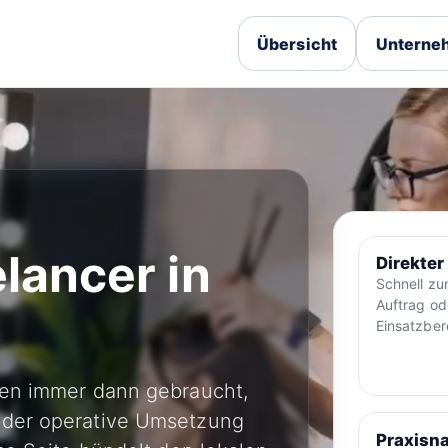
Übersicht
Unterneh
elancer in
Direkter
Schnell z
Auftrag od
Einsatzber
den immer dann gebraucht,
oder operative Umsetzung
Praxisna