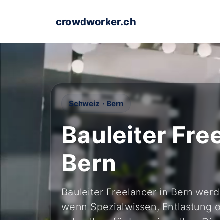
crowdworker.ch
Schweiz · Bern
Bauleiter Fre
Bern
Bauleiter Freelancer in Bern wer
wenn Spezialwissen, Entlastung 