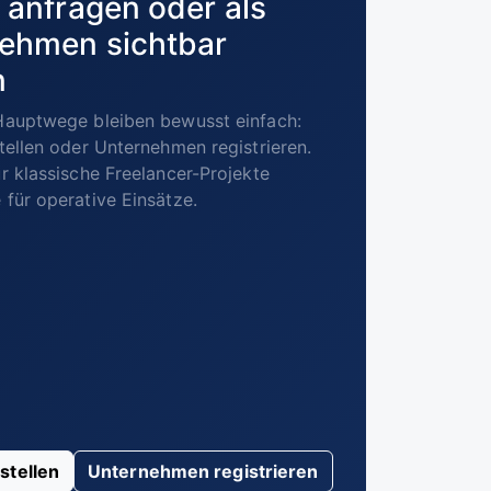
 anfragen oder als
ehmen sichtbar
n
Hauptwege bleiben bewusst einfach:
tellen oder Unternehmen registrieren.
r klassische Freelancer-Projekte
für operative Einsätze.
stellen
Unternehmen registrieren