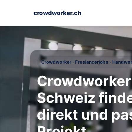
crowdworker.ch
Crowdworker · Freelancerjobs · Handwer
Crowdworker 
Schweiz finden
direkt und p
Projekt