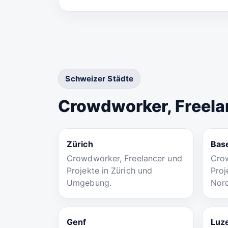
Schweizer Städte
Crowdworker, Freela
Zürich
Bas
Crowdworker, Freelancer und
Crow
Projekte in Zürich und
Proj
Umgebung.
Nor
Genf
Luz