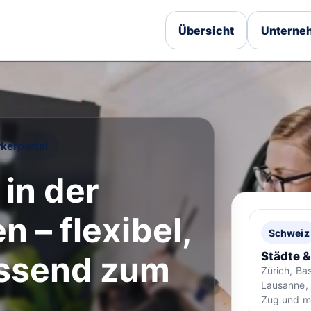
Übersicht
Unterneh
kerportal
in der
 – flexibel,
Schweiz
Städte 
assend zum
Zürich, Bas
Lausanne, 
Zug und m