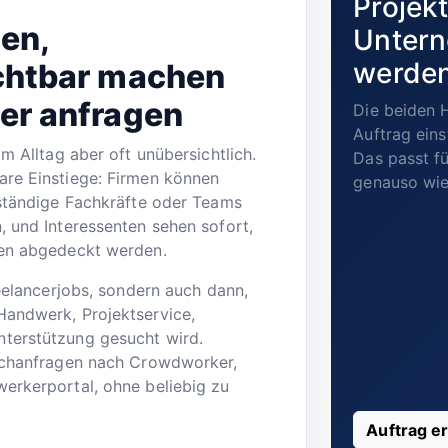
Projekt
en,
Untern
werde
ichtbar machen
er anfragen
Die beiden 
Auftrag eins
im Alltag aber oft unübersichtlich.
Das passt fü
are Einstiege: Firmen können
genauso wie 
tständige Fachkräfte oder Teams
, und Interessenten sehen sofort,
ten abgedeckt werden.
reelancerjobs, sondern auch dann,
Handwerk, Projektservice,
terstützung gesucht wird.
Suchanfragen nach Crowdworker,
erkerportal, ohne beliebig zu
Auftrag er