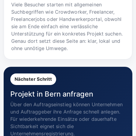
Viele Besucher starten mit allgemeinen
Suchbegriffen wie Crowdworker, Freelancer,
Freelancerjobs oder Handwerkerportal, obwohl
sie am Ende einfach eine verlässliche
Unterstützung für ein konkretes Projekt suchen.
Genau dort setzt diese Seite an: klar, lokal und
ohne unnötige Umwege.
Nächster Schritt
Projekt in Bern anfragen
Über den Auftragseinstieg können Unternehmen
und Auftraggeber ihre Anfrage schnell anlegen.
Für wiederkehrende Einsätze oder dauerhafte
Sichtbarkeit eignet sich die
Unternehmensregistrierung.