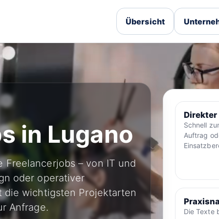
Übersicht
Unterneh
Direkter
s in Lugano
Schnell z
Auftrag od
Einsatzber
 Freelancerjobs – von IT und
gn oder operativer
 die wichtigsten Projektarten
Praxisna
ur Anfrage.
Die Texte 