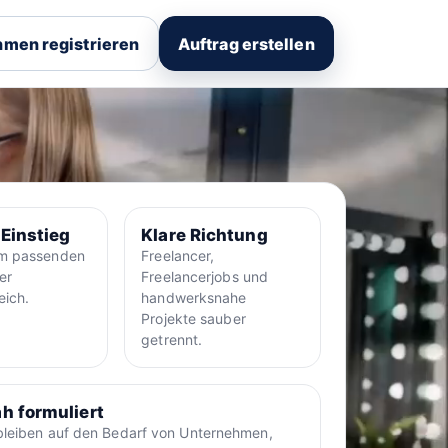
men registrieren
Auftrag erstellen
 Einstieg
Klare Richtung
um passenden
Freelancer,
er
Freelancerjobs und
eich.
handwerksnahe
Projekte sauber
getrennt.
h formuliert
bleiben auf den Bedarf von Unternehmen,