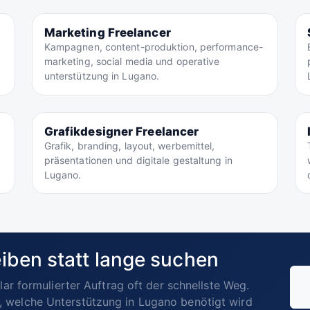
Marketing Freelancer
Kampagnen, content-produktion, performance-
marketing, social media und operative
unterstützung in Lugano.
Grafikdesigner Freelancer
Grafik, branding, layout, werbemittel,
präsentationen und digitale gestaltung in
Lugano.
iben statt lange suchen
lar formulierter Auftrag oft der schnellste Weg.
 welche Unterstützung in Lugano benötigt wird