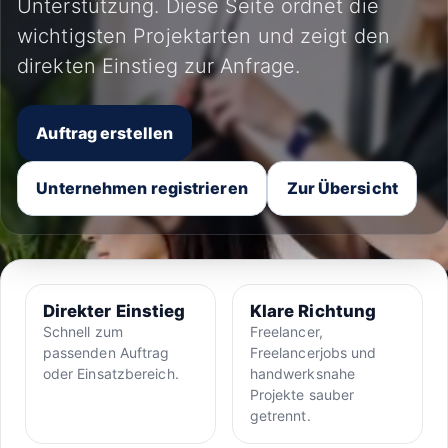
Unterstützung. Diese Seite ordnet die
wichtigsten Projektarten und zeigt den
direkten Einstieg zur Anfrage.
Auftrag erstellen
Unternehmen registrieren
Zur Übersicht
Direkter Einstieg
Klare Richtung
Schnell zum
Freelancer,
passenden Auftrag
Freelancerjobs und
oder Einsatzbereich.
handwerksnahe
Projekte sauber
getrennt.