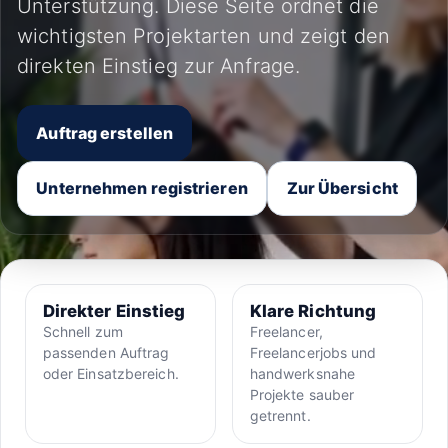
Unterstützung. Diese Seite ordnet die
wichtigsten Projektarten und zeigt den
direkten Einstieg zur Anfrage.
Auftrag erstellen
Unternehmen registrieren
Zur Übersicht
Direkter Einstieg
Klare Richtung
Schnell zum
Freelancer,
passenden Auftrag
Freelancerjobs und
oder Einsatzbereich.
handwerksnahe
Projekte sauber
getrennt.