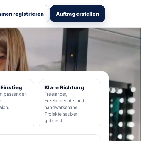
men registrieren
Auftrag erstellen
 Einstieg
Klare Richtung
um passenden
Freelancer,
er
Freelancerjobs und
eich.
handwerksnahe
Projekte sauber
getrennt.