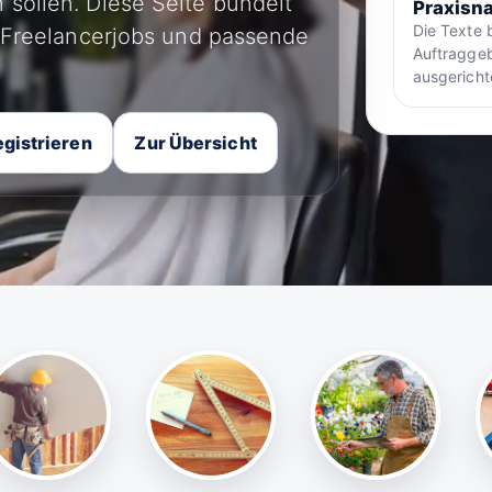
 sollen. Diese Seite bündelt
Praxisna
Die Texte 
, Freelancerjobs und passende
Auftraggeb
ausgericht
gistrieren
Zur Übersicht