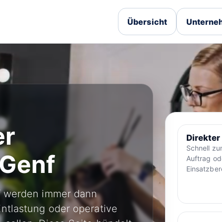
Übersicht
Unterneh
er
Direkter
Schnell z
 Genf
Auftrag od
Einsatzber
nf werden immer dann
ntlastung oder operative