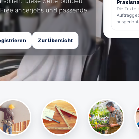
 sollen. Diese Seite bündelt
Praxisna
Die Texte 
, Freelancerjobs und passende
Auftraggeb
ausgericht
gistrieren
Zur Übersicht