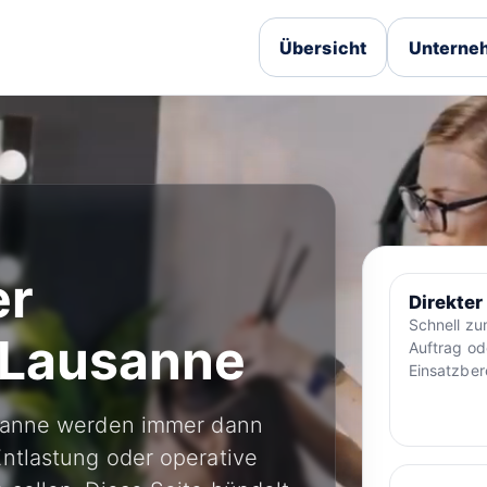
Übersicht
Unterneh
er
Direkter
Schnell z
n Lausanne
Auftrag od
Einsatzber
usanne werden immer dann
ntlastung oder operative