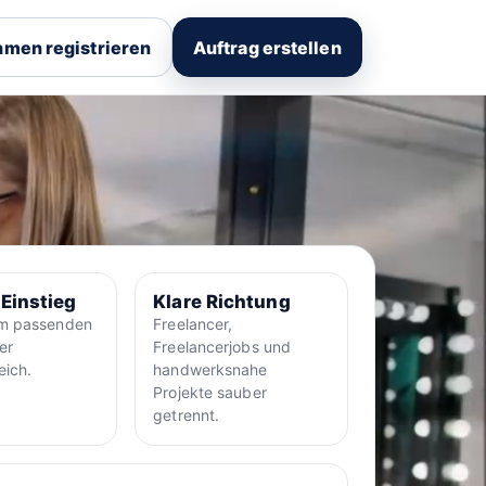
men registrieren
Auftrag erstellen
 Einstieg
Klare Richtung
um passenden
Freelancer,
er
Freelancerjobs und
eich.
handwerksnahe
Projekte sauber
getrennt.