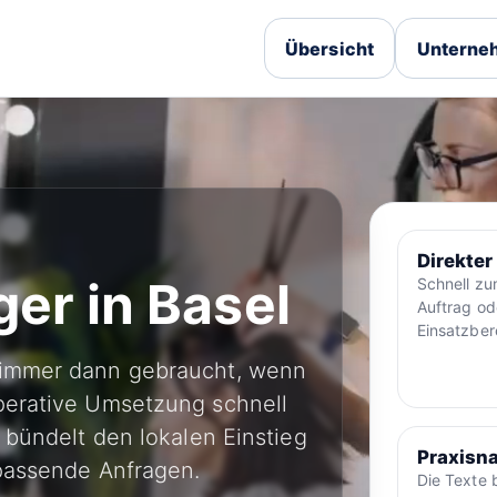
Übersicht
Unterneh
Direkter
er in Basel
Schnell z
Auftrag od
Einsatzber
 immer dann gebraucht, wenn
perative Umsetzung schnell
e bündelt den lokalen Einstieg
Praxisna
 passende Anfragen.
Die Texte 