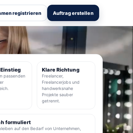
men registrieren
Auftrag erstellen
 Einstieg
Klare Richtung
um passenden
Freelancer,
er
Freelancerjobs und
eich.
handwerksnahe
Projekte sauber
getrennt.
h formuliert
bleiben auf den Bedarf von Unternehmen,