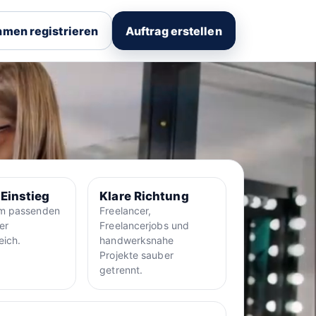
men registrieren
Auftrag erstellen
 Einstieg
Klare Richtung
um passenden
Freelancer,
er
Freelancerjobs und
eich.
handwerksnahe
Projekte sauber
getrennt.