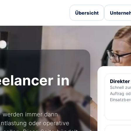
Übersicht
Unterneh
elancer in
Direkter
Schnell z
Auftrag od
Einsatzber
ne werden immer dann
ntlastung oder operative