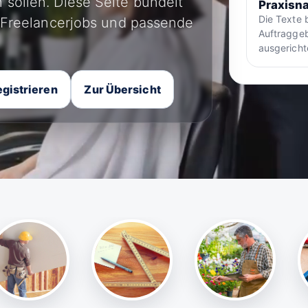
 sollen. Diese Seite bündelt
Praxisna
Die Texte 
, Freelancerjobs und passende
Auftraggeb
ausgericht
gistrieren
Zur Übersicht