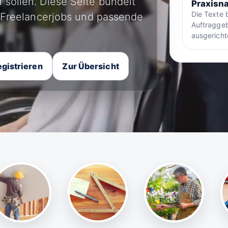
 sollen. Diese Seite bündelt
Praxisna
Die Texte 
, Freelancerjobs und passende
Auftraggeb
ausgericht
gistrieren
Zur Übersicht