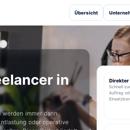
Übersicht
Unterneh
elancer in
Direkter
Schnell z
Auftrag od
Einsatzber
en werden immer dann
ntlastung oder operative