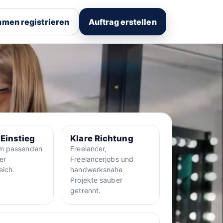
men registrieren
Auftrag erstellen
 Einstieg
Klare Richtung
um passenden
Freelancer,
er
Freelancerjobs und
eich.
handwerksnahe
Projekte sauber
getrennt.