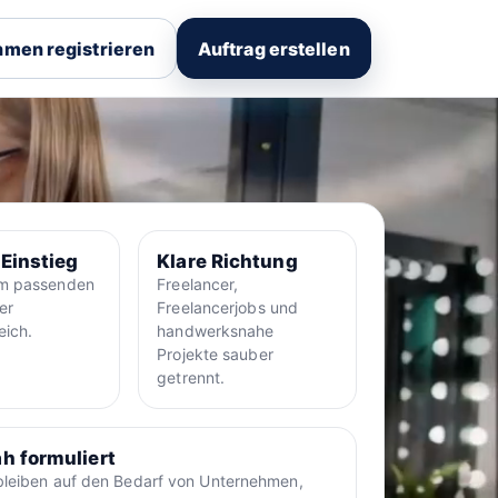
men registrieren
Auftrag erstellen
 Einstieg
Klare Richtung
um passenden
Freelancer,
er
Freelancerjobs und
eich.
handwerksnahe
Projekte sauber
getrennt.
h formuliert
bleiben auf den Bedarf von Unternehmen,