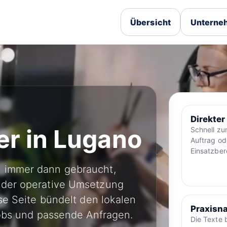
Übersicht
Unterneh
Direkter
er in Lugano
Schnell z
Auftrag od
Einsatzber
 immer dann gebraucht,
oder operative Umsetzung
ese Seite bündelt den lokalen
Praxisna
jobs und passende Anfragen.
Die Texte 