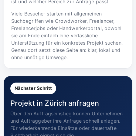
ist und welcher Bereich zur Anfrage passt.
Viele Besucher starten mit allgemeinen
Suchbegriffen wie Crowdworker, Freelancer,
Freelancerjobs oder Handwerkerportal, obwohl
sie am Ende einfach eine verlässliche
Unterstützung für ein konkretes Projekt suchen.
Genau dort setzt diese Seite an: klar, lokal und
ohne unnötige Umwege.
Nächster Schritt
Projekt in Zürich anfragen
Über den Auftragseinstieg können Unternehmen
und Auftraggeber ihre Anfrage schnell anlegen.
Für wiederkehrende Einsätze oder dauerhafte
Sichtbarkeit eignet sich die